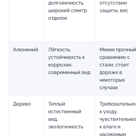
долговечность,
отсутствии
широкий спектр
защиты, вес
отделок
Алюминий
Лёгкость,
Менее прочный
устойчивость к
сравнению с
коррозии,
стали, стоит
современный вид
дороже в
некоторых
случаях
Дерево
Теплый
Требовательно
естественный
к уходу,
вид,
чувствительно
экологичность
к влаге и
насекомым