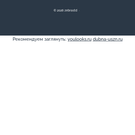
©
2026
zebrastd
·
Рекомендуем заглянуть:
youlooks.ru
dubna-uszn.ru