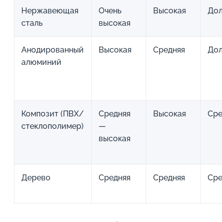
Нержавеющая
Очень
Высокая
До
сталь
высокая
Анодированный
Высокая
Средняя
До
алюминий
Композит (ПВХ/
Средняя
Высокая
Ср
стеклополимер)
—
высокая
Дерево
Средняя
Средняя
Ср