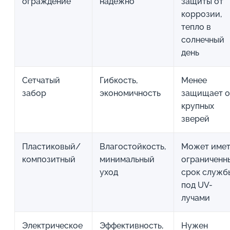
ограждение
надёжно
защиты от
коррозии,
тепло в
солнечный
день
Сетчатый
Гибкость,
Менее
забор
экономичность
защищает о
крупных
зверей
Пластиковый/
Влагостойкость,
Может имет
композитный
минимальный
ограниченн
уход
срок служб
под UV-
лучами
Электрическое
Эффективность,
Нужен