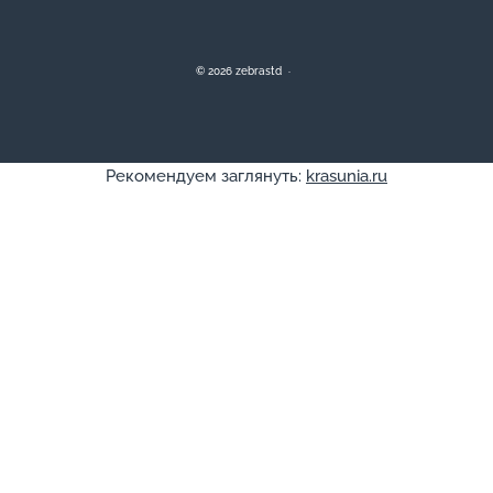
©
2026
zebrastd
·
Рекомендуем заглянуть:
krasunia.ru