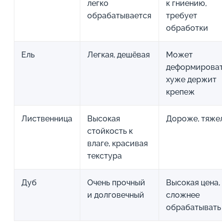
легко
к гниению,
обрабатывается
требует
обработки
Ель
Легкая, дешёвая
Может
деформироват
хуже держит
крепеж
Лиственница
Высокая
Дороже, тяже
стойкость к
влаге, красивая
текстура
Дуб
Очень прочный
Высокая цена,
и долговечный
сложнее
обрабатывать